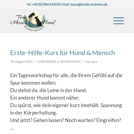
Tel. +49 (0)7084 934378 | Mail:
team@hunde-erziehen.de
Erste-Hilfe-Kurs für Hund & Mensch
/
/
30. August 2025
in
SEMINARE & WORKSHOPS
von
ayla
Ein Tagesworkshop für alle, die ihrem Gefühl auf die
Spur kommen wollen.
Du stehst da, die Leine in der Hand.
Ein anderer Hund kommt näher.
Du spürst, wie dein eigener kurz innehält. Spannung
in der Körperhaltung.
Und jetzt? Gehen lassen? Noch warten? Eingreifen?
…