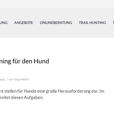
TUNG
ANGEBOTE
ONLINEBERATUNG
TRAIL HUNTING
ining für den Hund
/
anja
von
Tanja Milich
re stellen für Hunde eine große Herausforderung dar. Im
ereitet diesen Aufgaben.