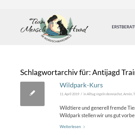
ERSTBERA
Schlagwortarchiv für:
Antijagd Tra
Wildpark-Kurs
/
11. April 2019
in
Alltag regeln demnächst
,
Armin
,
T
Wildtiere und generell fremde Tie
Wildpark stellen wir uns gut vorb
Weiterlesen