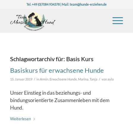
Tel. +49 (0)7084 934378 | Mail:
team@hunde-erziehen.de
Schlagwortarchiv für:
Basis Kurs
Basiskurs für erwachsene Hunde
/
/
15. Januar 2019
in
Armin
,
Erwachsene Hunde
,
Marina
,
Tanja
von
ayla
Unser Einstieg in das beziehungs- und
bindungsorientierte Zusammenleben mit dem
Hund.
Weiterlesen