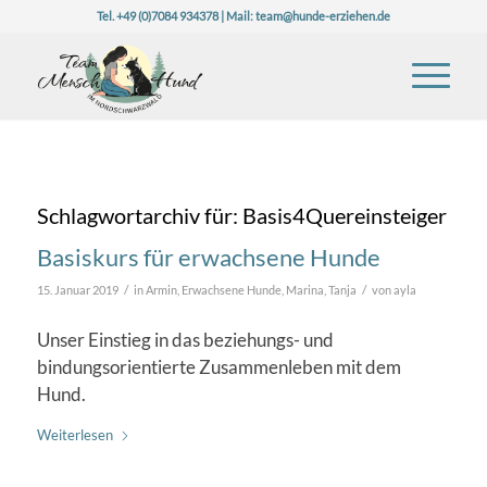
Tel. +49 (0)7084 934378 | Mail:
team@hunde-erziehen.de
Schlagwortarchiv für:
Basis4Quereinsteiger
Basiskurs für erwachsene Hunde
/
/
15. Januar 2019
in
Armin
,
Erwachsene Hunde
,
Marina
,
Tanja
von
ayla
Unser Einstieg in das beziehungs- und
bindungsorientierte Zusammenleben mit dem
Hund.
Weiterlesen