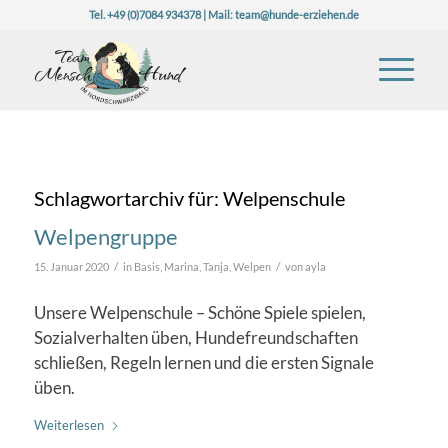
Tel. +49 (0)7084 934378 | Mail:
team@hunde-erziehen.de
Schlagwortarchiv für:
Welpenschule
Welpengruppe
/
/
15. Januar 2020
in
Basis
,
Marina
,
Tanja
,
Welpen
von
ayla
Unsere Welpenschule – Schöne Spiele spielen,
Sozialverhalten üben, Hundefreundschaften
schließen, Regeln lernen und die ersten Signale
üben.
Weiterlesen